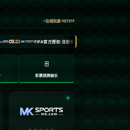
返回首页
|
加入收藏
关于我们
产品中心
新闻中心