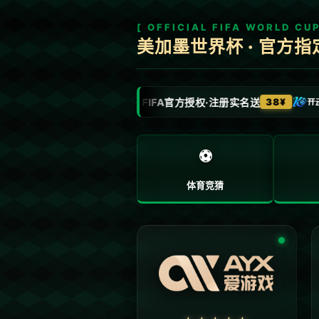
028-6577047