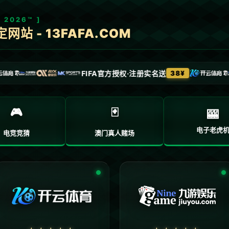
网站首页
联系方式