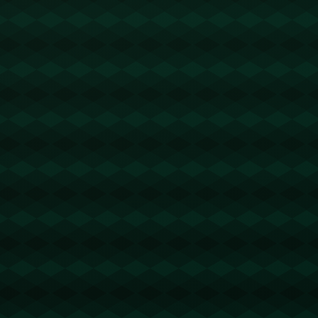
子”的标签。然而，他从未满足于仅仅依靠父亲的名声，而是以自己的努力
看似平平，但他在关键时刻的果断表现为球队注入了信心，尤其是在面对强
场上的表现已不仅仅表现为天赋的外露，更是个人技术和心态的全面提升