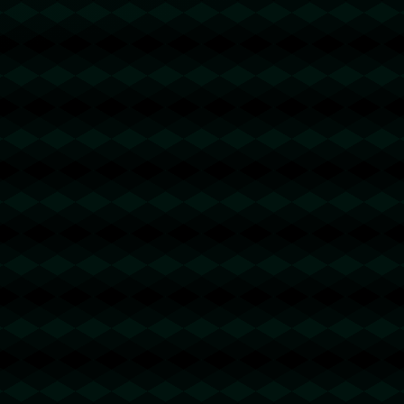
也并未辜负这份期待，他用实际行动证明：努力训练与老詹的指点
。可以说，布朗尼如今在G联盟获得的每一次成长，都是为“父子
迎战一批经验丰富的“潜在竞争者”。通过这次比赛，布朗尼展现了
布朗尼显然正在复制这种成长模式，他的努力无疑会为未来的NBA
，同时又在这一基础上融入了自己的风格。无论是精准投篮还是抢
结合的力量**。两代人的努力催生出一代又一代球迷记忆中的经典，