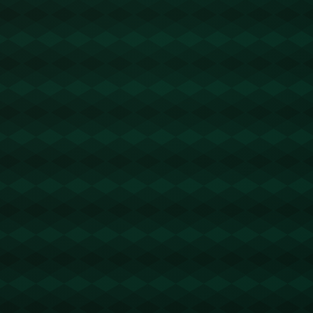
布朗尼在G聯盟15投6中貢獻16分並送出大帽 大幅提
时间：2026-08-07
来源：熊猫体育
的一场G联盟比赛中，布朗尼·詹姆斯的出色表现成为了焦点，他以**15
A传奇巨星“老詹”勒布朗·詹姆斯的指导与支持更显得格外重要。这场比