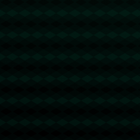
### **老詹的护航与指挥：经验与情感的双重注入**
作为历史级别的篮球巨星，勒布朗·詹姆斯在赛场上的统治力
赛节奏和策略的指导*无疑是对他职业生涯的一份加持*。