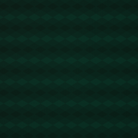
拉齊奧前鋒因莫比萊的技術特點.
时间：2026-08-06
来源：熊猫体育
**
他们不仅需要具备强大的进攻嗅觉，还必须能为队友提供支持，拉开防线，
，其横跨意甲赛场的精彩表现为他赢得了众多球迷的喜爱与关注。
展现出的门前嗅觉令人惊叹，**无论是在狭窄空间内的瞬间捕捉目标，
球的数据便是最佳证明。他的得分手段包括单刀直入、头球轰炸以及禁区外的远