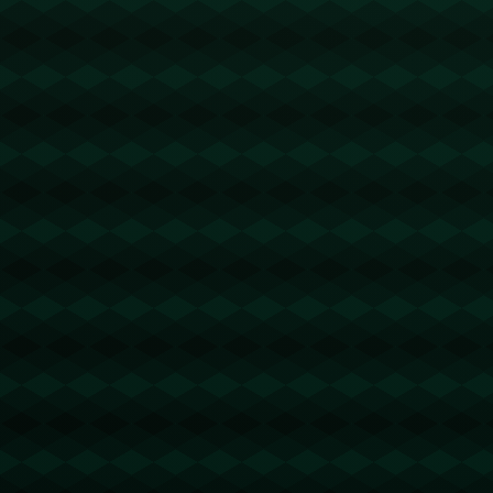
此外，因莫比莱的跑位能力极其灵活。他擅长通过聪明的无球
敏锐的观察力，以及多年比赛积累下的丰富实战经验。