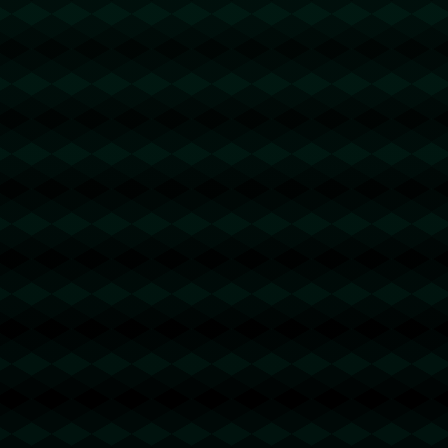
莫比莱的视野和决策能力同样不可忽视。例如，在对阵尤文图斯的比赛中
现却极为出色。他的核心力量和控制技术使他能够在与对方后卫的胶着中
作战强行破门。**
90分钟内的持续高强度奔跑能力，都对对手的防线构成了极大的威胁。
紧密结合的结果。**拉齐奥的主教练萨里擅长打造攻守平衡的战术线路，