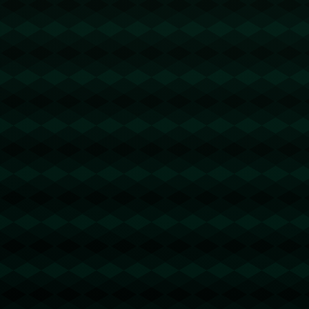
### 二、**全面型锋线的无私一面**
尽管因莫比莱以进球效率闻名，但他的全面性并不限于射门。
与其他攻击球员有效结合**。**这一点，让他不仅仅是一名典型