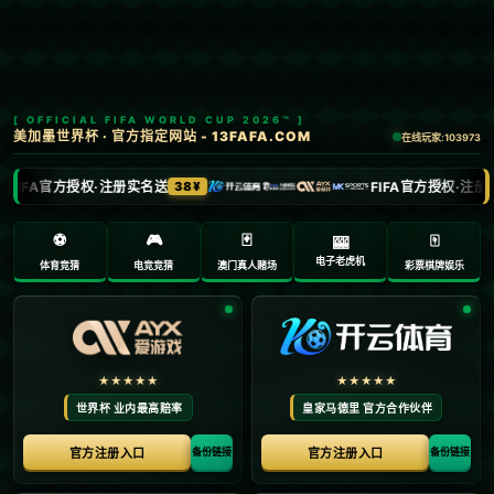
028-6577047
当前位置：
主页
>
新闻中心
大屠杀！勇士148-106马刺，谁是本场比赛的功臣，
数据不会说谎！.
时间：2026-08-09
来源：熊猫体育
**大屠杀！勇士148-106马刺，谁是本场比赛的功臣，数据不会说