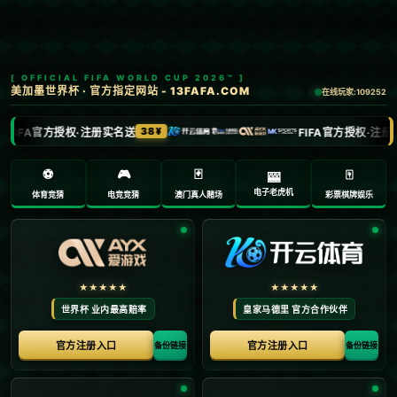
028-6577047
当前位置：
主页
>
新闻中心
咒难破 关难过！上海申花主场十年未胜北京国安.
时间：2026-08-07
来源：熊猫体育
**咒难破 关难过**！上海申花主场十年未胜北京国安，这一历史性
难题对申花球迷而言仿佛是一道难以逾越的关卡。每一次激烈的对决都吸