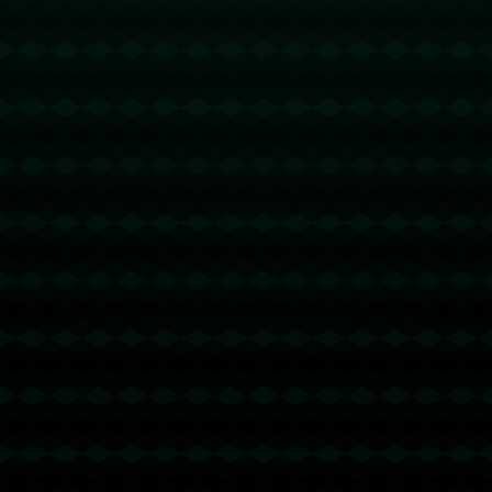
{Copyright 2024
熊猫体育-全网最有氛围的赛事直播平台
All Rights by
熊猫体育