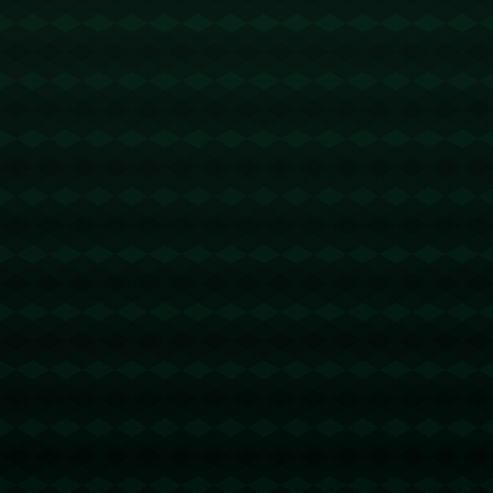
在这种情况下，当申花面对国安的铁壁防守时，*可能需要更多具有
创造力的球员配备*、灵活的阵型运用以及新的比赛策略来突破这一僵
局。一个成功的策略调整不仅能改变比赛结局，还能帮助申花走出长达十
年的未胜循环。
申花球迷期待着，他们不仅是观众，更是球队坚实的后盾。伴随着每
一次呐喊，每一次助威，他们希望申花能够在主场再度迎来胜利时刻！而
申花所需的不仅是技术层面的突破，更是一场精神上的胜利。希望未来能
见证申花在主场开启胜利的新篇章！
上一篇：三度加盟？记者：杨帆今天中午抵达海口向津门虎队报到.
下一篇：皇馬冬窗不引援！安切洛蒂：本澤馬將在下半賽季展示質量.