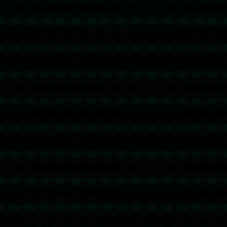
{Copyright 2024
熊猫体育-全网最有氛围的赛事直播平台
All Rights by
熊猫体育