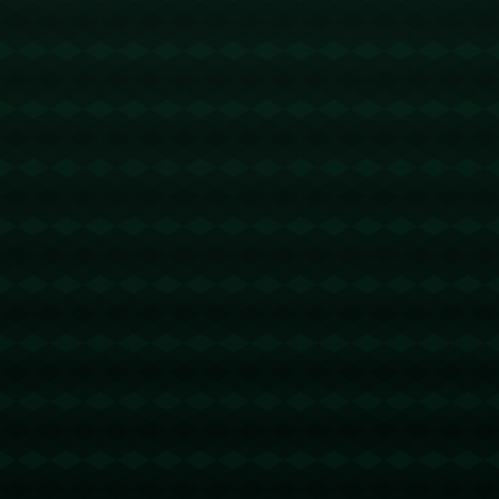
综上所述，耐心资本不只是简单的资金支持者，它们通过长期视野、
激励机制、风险管理以及社会责任感，正悄然掀起一场科技浪潮。随着越
来越多的耐心资本加入科技创新的洪流，我们有理由相信，未来的科技世
界将更加耀眼夺目。**激励耐心资本**——正是这一切的关键力量。