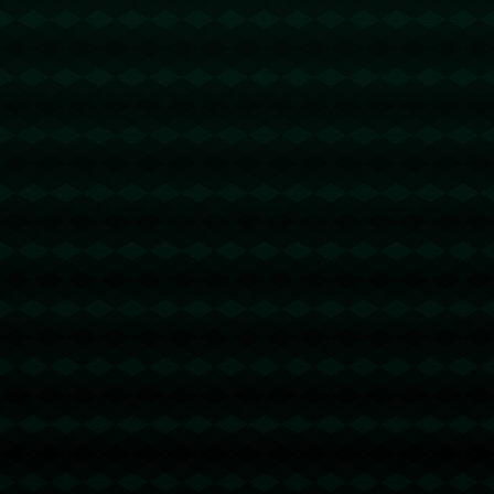
上一篇：卡塞米罗：我们这一代的最佳是C罗、梅西、内马尔 梅罗改变
下一篇：基米希穆西亚拉“偷鸡”成功，德国队淘汰意大利胜之不武！.