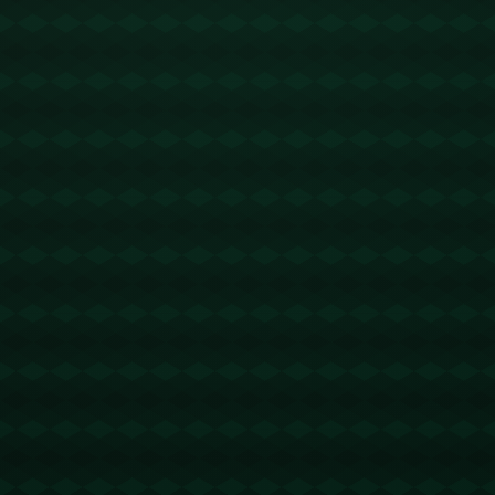
**耐心资本在风险管理**方面同样表现突出。科技创新伴随着各种不
确定性，从市场变化到政策调整，任何一个环节都可能影响企业的成败。
耐心资本通过深度市场调研和丰富的行业经验，能够帮助企业识别潜在风
险，制定有效的规避策略。这种对风险的管理不仅使企业在困境中生存下
来，也为它们的创新活动提供了更大的自由度。
最后，值得一提的是，耐心资本的背后往往有着强烈的**社会责任感
**。它们不仅关注企业的经济效益，更关注创新对社会带来的积极影响。
通过支持那些在绿色能源、生物科技和人工智能等领域具有创新潜力的项
目，耐心资本成了推动可持续发展的重要力量。