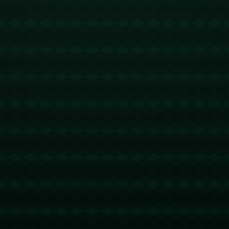
卡拉斯科的表现并非偶然，而是多方面因素共同作用的结果。首先，
他在中超期间不仅增强了身体对抗能力，也通过持续的训练保持了自己的
技术水平。其次，回归马竞后，他融入了西蒙尼的战术体系，将速度、技
术和大局观完美结合。此外，他的心理素质在这场关键战役中表现得淋漓
尽致，充分说明他是一名成熟的职业球员。
在足球历史上，从亚洲联赛回归欧洲后依旧能够再创辉煌的球员并不
多见，但卡拉斯科却成为为数不多的成功案例之一。他的故事无疑激励着
更多球员去追逐自己的梦想，也让欧冠舞台上多了一份比利时星光的点
缀。