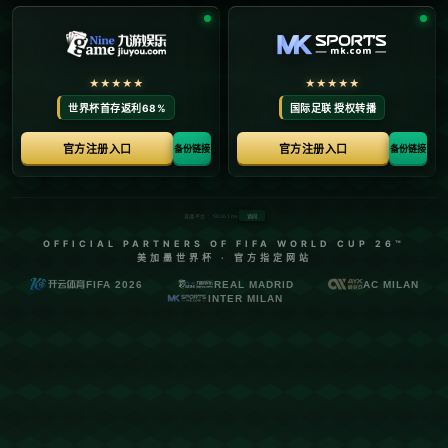
胜局**
足球是一项充满激情与奇迹的运动，而欧冠赛场更是各大豪门展现实
力的舞台。在20/21赛季欧冠小组赛第6轮的一场焦点之战中，西甲豪强马
德里竞技客场挑战奥地利劲旅萨尔茨堡，最终凭借比利时中场卡拉斯科的
传射建功，马竞以2-0完胜对手，成功晋级淘汰赛。这场比赛不仅让人们
见证了卡拉斯科的高光表现，也再次证明了他作为一个**中超旧将的蜕变
之路**充满传奇色彩。
### **精准的战术布局，稳重的开局**
本场比赛的重要性不言而喻，马竞在积分榜上处于微妙的位置，必须
全取三分才能确保小组出线。而主场作战的萨尔茨堡则希望用进攻主导比
赛节奏，争夺宝贵的晋级资格。开局阶段，萨尔茨堡凭借其快速的边路推
进给马竞的防守制造了极大的压力。然而，西蒙尼的球队一如既往展现了
扎实的后防纪律和精准的战术调整，很快便稳住了阵脚。而卡拉斯科，这
位曾效力于中超大连人的比利时边路好手，则成为了比赛的关键先生。