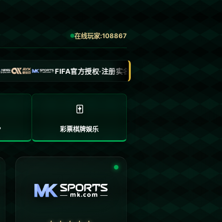
返回首页
|
加入收藏
关于我们
产品中心
新闻中心