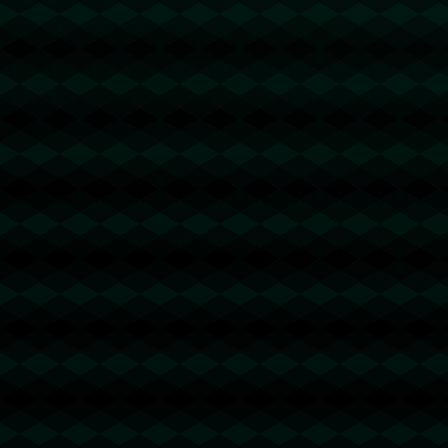
本场胜利后，英格兰以两战全胜积6分**领跑C组积分榜**
与意大利的首轮较量中，“三狮军团”已展现出稳定的防守体系与