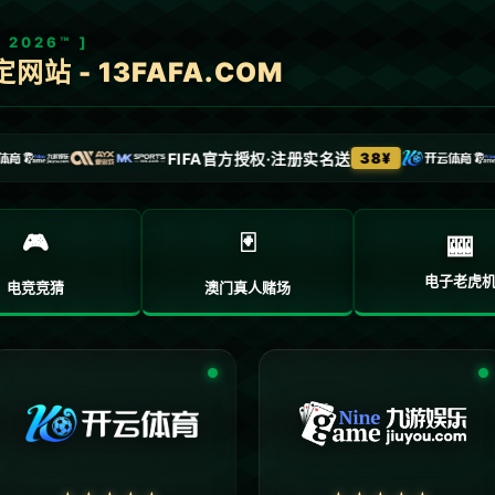
网站首页
联系方式