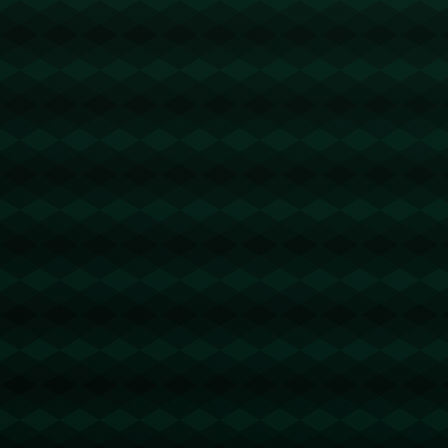
这种“多面手”的定势，完美化解了英格兰队中场在流畅进攻
现。在英超赛场，他早已被视为全能球员，集高精度传球与灵活防
### **比赛复盘：英格兰拿下完美胜利**
整场比赛中，英格兰展现出了头号种子球队的强大实力。面对
第八分钟，阿诺德展现出了他“一击致命”的能力，他在禁区外一