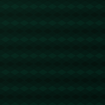
帅索斯盖特放到了中场位置。事实证明，主帅的这一尝试大获成功。阿诺