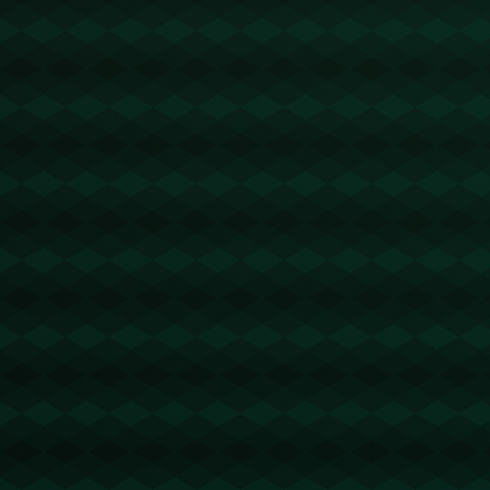
### **回归首发！阿诺德重新定义“多面手”角色**
**阿诺德（Alexander-Arnold）**的首发出场
德不仅在防守端表现沉稳，在进攻端更是奉献非凡，他不仅打入了