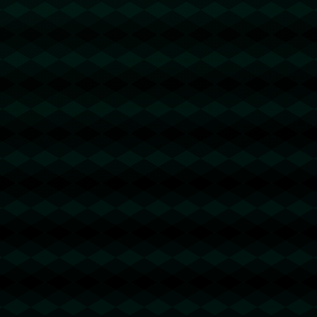
但事实似乎表明，英格兰已经展示出了其更胜一筹的实力款式。在此前