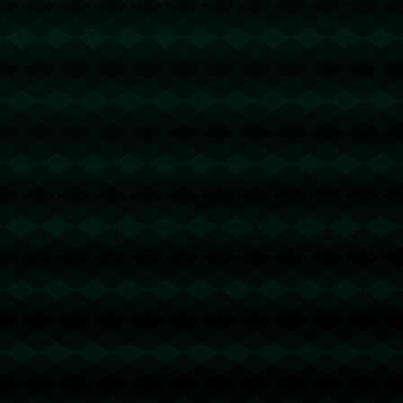
升”的良性循环是他爆发的潜在因素。