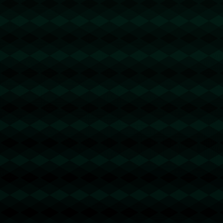
3. **团队协作助力个人发挥**
不可忽视的是维金斯所在球队的战术体系。队友为他提供了良
### **案例分析：维金斯与火箭一战的高效演出**