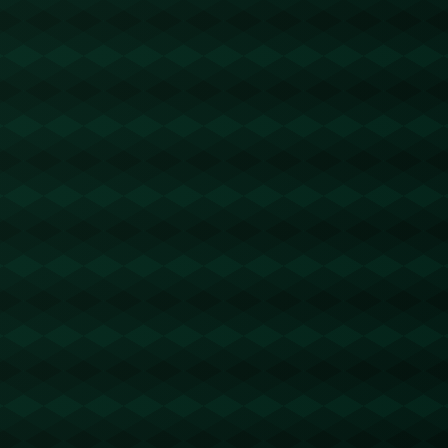
砍30分.