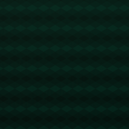
而本赛季，**安德鲁·维金斯**用持续高光的表现再次诠释了“潜力无限
率砍下30分。这样的表现，不仅让球迷为之振奋，也再次拉近了他与全明星