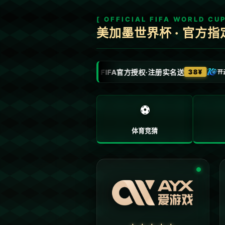
028-6577047