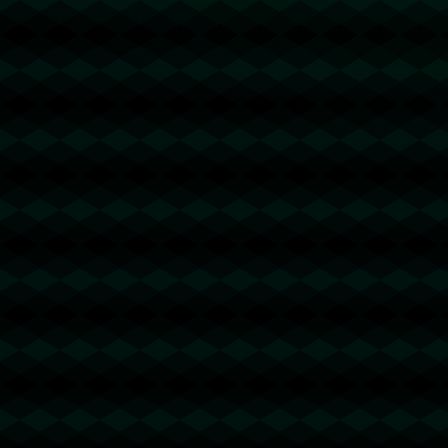
**深厚的训练背景**
两人取得这样成就的背后，是日复一日的**刻苦训练**。
风格以及出色的个人表现。事实上，这并不是他们第一次携手参赛
**战术上的精妙配合**
李怡婧与罗徐敏的成功另一个重要因素，在于其在比赛中的*
的意图，并与李怡婧进行战术调整，使其进攻与防守的转换灵活且
**观众和媒体的关注**
李怡婧和罗徐敏的表现不仅征服了观众，也引起了媒体的热切
石。**粉丝**们也纷纷表示期待他们在即将到来的高级别赛事中
此次马来西亚公开赛正因李怡婧和罗徐敏的出色表现，成为了
他们的技巧和默契，继续书写属于他们的羽毛球传奇。
上一篇：26岁主力女足球员养伤期当了模特，纠结要转行，刚