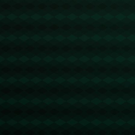
**羽毛球——马来西亚公开赛：李怡婧/罗徐敏晋级八强**
在羽毛球界，新星的崛起总能引起关注。今年，马来西亚公开
许多人期待他们在未来的表现。
**新星组合的成功**
李怡婧和罗徐敏，这对组合虽然初次搭档，却有着令人惊讶的
了广泛的赞誉。
在与印尼顶级选手的较量中，李罗组合展现了非凡的**防守
次精准的**网前截击**和罗徐敏出色的后场高远球，让观众为之